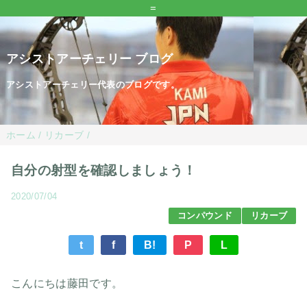
=
アシストアーチェリー ブログ
アシストアーチェリー代表のブログです。
ホーム
/
リカーブ
/
自分の射型を確認しましょう！
2020/07/04
コンパウンド
リカーブ
t
f
B!
P
L
こんにちは藤田です。