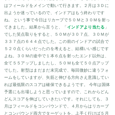
はフィールドをメインで動いて行きます。２月は３Ｄに
出ようか迷っているので、インドアはもう終わりです
ね。 という事で今日はリカーブで５０Ｍと３０Ｍを射っ
てきました。結果から言うと、「
インドアより当たる
」
でした笑点取りをすると、５０Ｍが３０７点、３０Ｍが
３３７点の６４４点でした。この前のインドアの試合で
５２０点くらいだったのを考えると、結構いい感じです
よね。３０Ｍの途中で１本６点を射ったエンド以外は、
全て５５アップしましたし、５０Ｍも全て５０点アップ
でした。射型はまだまだ未完成で、毎回微妙に違うフォ
ームをしていますが、矢筋と伸びる方向さえ意識してい
れば最低限のスコアは確保できるようです。 今年は国体
予選にも出場しようと思っていますので、これからどん
どんスコアを伸ばしていきたいです。それにしても、３
月はフィールドをコンパウンドで、４月からはリカーブ
とコンパウンド両方でターゲットを、上手く行けば５月