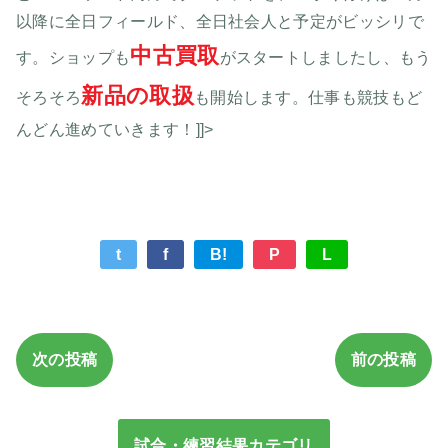
以降に全日フィールド、全日社会人と予定がビッシリで
中古買取
す。ショップも
がスタートしましたし、もう
新品の取扱
そろそろ
も開始します。仕事も競技もど
んどん進めていきます！]]>
t
f
B!
P
L
次の投稿
前の投稿
試合・練習結果カテゴリ