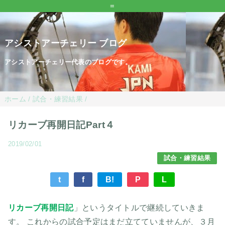
=
アシストアーチェリー ブログ
アシストアーチェリー代表のブログです。
ホーム
/
試合・練習結果
/
リカーブ再開日記Part４
2019/02/01
試合・練習結果
t
f
B!
P
L
リカーブ再開日記
」というタイトルで継続していきま
す。 これからの試合予定はまだ立てていませんが、３月