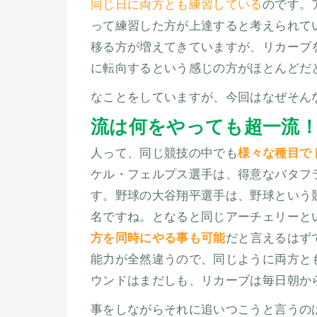
同じ日に両方とも練習している
のです。
って練習した方が上達すると考えられて
移る方が増えてきていますが、リカーブ
に転向するという感じの方がほとんどだ
なことをしていますが、今回はなぜそん
流は何をやっても超一流
人って、同じ競技の中でも
様々な種目で
ケル・フェルプス選手は、得意なバタフ
す。野球の大谷翔平選手は、野球という
名ですね。となると同じアーチェリーと
方を同時にやる事も可能
だと言えるはず
能力が全然違うので、同じように両方と
ウンドはまだしも、リカーブは毎日朝か
事をしながらそれに追いつこうと言うの