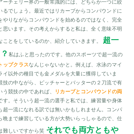
アーチェリー界の一般常識的には、どちらか一つに絞
いるでしょう。最近ではリカーブからコンパウンドに
をやりながらコンパウンドを始めるのではなく、完全
と思います。その考えからすると私は、全く意味不明
超一
なことをしているのか、紹介していきます。
！？
私はふと思ったのです。他のスポーツで超一流の
トップクラス
なんじゃないかと。例えば、水泳のマイ
ライ以外の種目でも金メダルを大量に獲得していま
競技の中ながら、ピッチャーとバッターの２刀流で有
いう競技の中であれば、
リカーブとコンパウンドの両
です。そういう超一流の選手と私では、練習量や身体
も超一流になれる訳では無いかもしれません。コンパ
ら晩まで練習している方が大勢いらっしゃるので、仕
それでも両方ともや
は難しいですから笑