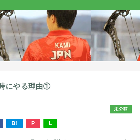
時にやる理由①
未分類
B!
P
L