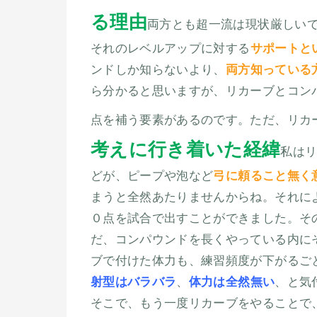
る理由
両方とも超一流は現状厳しい
それのレベルアップに対する
サポートと
ンドしか知らないより、
両方知っている
ら分かると思いますが、リカーブとコン
点を補う要素があるのです。ただ、リカ
考えに行き着いた経緯
私は
どが、ピープや泡など
弓に頼ること無く
まうと全然あたりませんからね。それに
０点を試合で出すことができました。そ
だ、コンパウンドを長くやっている内に
ブで付けた体力も、練習頻度が下がるご
射型はバラバラ
、
体力は全然無い
、と気
そこで、もう一度リカーブをやることで