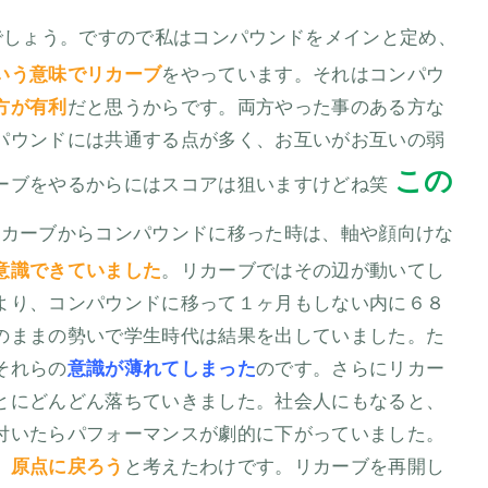
でしょう。ですので私はコンパウンドをメインと定め、
いう意味でリカーブ
をやっています。それはコンパウ
方が有利
だと思うからです。両方やった事のある方な
パウンドには共通する点が多く、お互いがお互いの弱
この
ーブをやるからにはスコアは狙いますけどね笑
リカーブからコンパウンドに移った時は、軸や顔向けな
意識できていました
。リカーブではその辺が動いてし
より、コンパウンドに移って１ヶ月もしない内に６８
のままの勢いで学生時代は結果を出していました。た
それらの
意識が薄れてしまった
のです。さらにリカー
とにどんどん落ちていきました。社会人にもなると、
付いたらパフォーマンスが劇的に下がっていました。
、
原点に戻ろう
と考えたわけです。リカーブを再開し