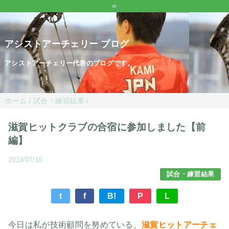
=
アシストアーチェリー ブログ
アシストアーチェリー代表のブログです。
ホーム
/
試合・練習結果
/
滋賀ヒットクラブの合宿に参加しました【前
編】
2019/07/16
試合・練習結果
t
f
B!
P
L
今日は私が技術顧問を努めている、
滋賀ヒットアーチェ