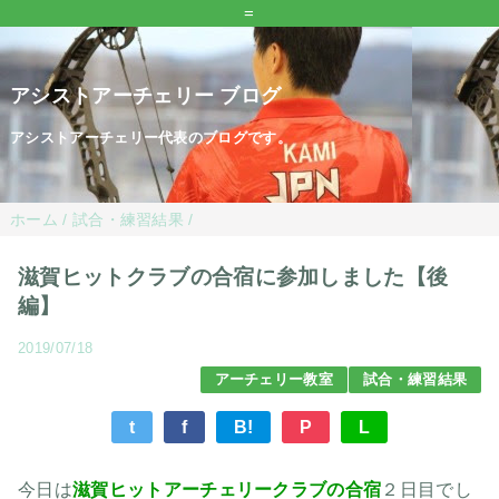
=
アシストアーチェリー ブログ
アシストアーチェリー代表のブログです。
ホーム
/
試合・練習結果
/
滋賀ヒットクラブの合宿に参加しました【後
編】
2019/07/18
アーチェリー教室
試合・練習結果
t
f
B!
P
L
今日は
滋賀ヒットアーチェリークラブの合宿
２日目でし