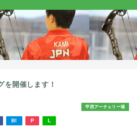
グを開催します！
甲西アーチェリー場
B!
P
L