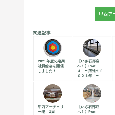
甲西ア
関連記事
2023年度の定期
【いざ石部店
社員総会を開催
へ！】Part
しました！
４ 〜躍進の２
０２１年！〜
甲西アーチェリ
【いざ石部店
ー場 3周
へ！】Part