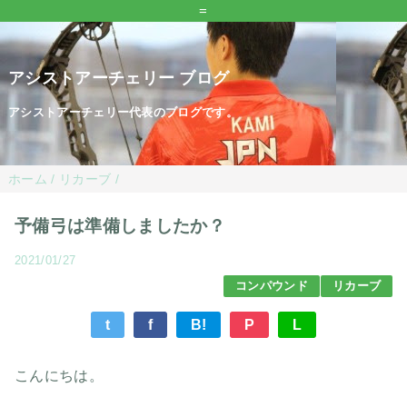
=
アシストアーチェリー ブログ
アシストアーチェリー代表のブログです。
ホーム
/
リカーブ
/
予備弓は準備しましたか？
2021/01/27
コンパウンド
リカーブ
t
f
B!
P
L
こんにちは。