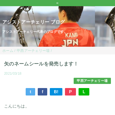
=
アシストアーチェリー ブログ
アシストアーチェリー代表のブログです。
ホーム
/
甲西アーチェリー場
/
矢のネームシールを発売します！
2021/03/18
甲西アーチェリー場
t
f
B!
P
L
こんにちは。