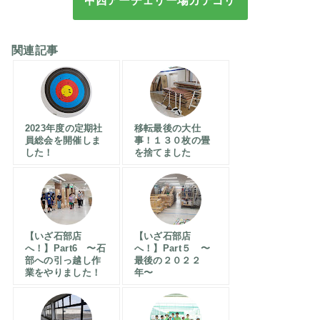
甲西アーチェリー場カテゴリ
関連記事
2023年度の定期社
移転最後の大仕
員総会を開催しま
事！１３０枚の畳
した！
を捨てました
【いざ石部店
【いざ石部店
へ！】Part6 〜石
へ！】Part５ 〜
部への引っ越し作
最後の２０２２
業をやりました！
年〜