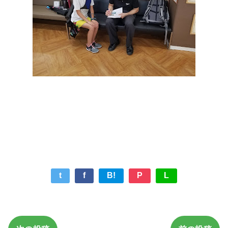
t
f
B!
P
L