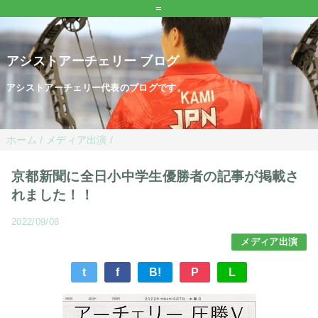
=
アシストアーチェリー ブログ
アシストアーチェリー代表のブログです。
ホーム
/
メディア出演
/
京都新聞に全日小中学生優勝者の記事が掲載さ
れました！！
2022/09/08
メディア出演
t
f
B!
P
L