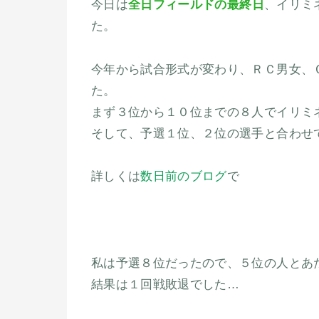
今日は
全日フィールドの最終日
、イリミ
た。
今年から試合形式が変わり、ＲＣ男女、
た。
まず３位から１０位までの８人でイリミ
そして、予選１位、２位の選手と合わせ
詳しくは
数日前のブログ
で
私は予選８位だったので、５位の人とあ
結果は１回戦敗退でした…