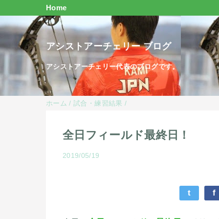
Home
アシストアーチェリー ブログ
アシストアーチェリー代表のブログです。
ホーム
/
試合・練習結果
/
全日フィールド最終日！
2019/05/19
t
f