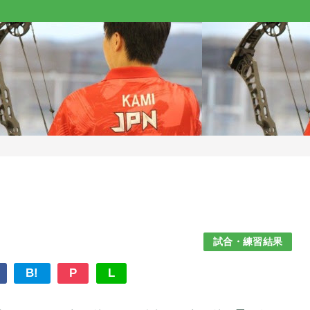
試合・練習結果
B!
P
L