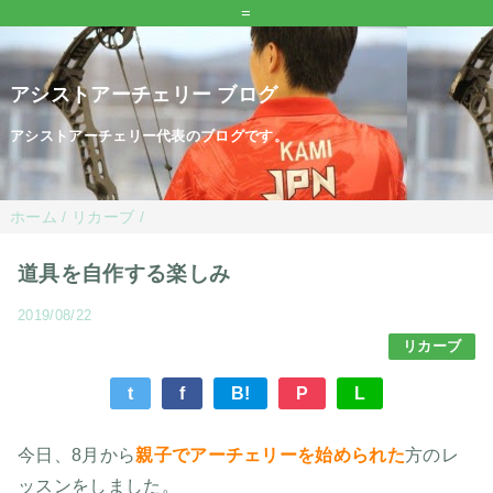
=
アシストアーチェリー ブログ
アシストアーチェリー代表のブログです。
ホーム
/
リカーブ
/
道具を自作する楽しみ
2019/08/22
リカーブ
t
f
B!
P
L
今日、8月から
親子でアーチェリーを始められた
方のレ
ッスンをしました。