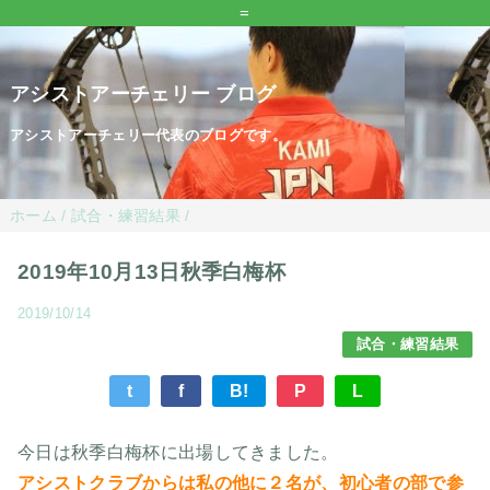
=
アシストアーチェリー ブログ
アシストアーチェリー代表のブログです。
ホーム
/
試合・練習結果
/
2019年10月13日秋季白梅杯
2019/10/14
試合・練習結果
t
f
B!
P
L
今日は秋季白梅杯に出場してきました。
アシストクラブからは私の他に２名が、初心者の部で参