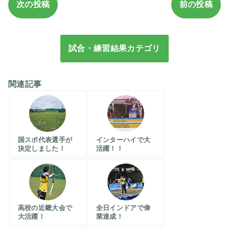
次の投稿
前の投稿
試合・練習結果カテゴリ
関連記事
国スポ代表選手が
インターハイで大
決定しました！
活躍！！
高校の近畿大会で
全日インドアで偉
大活躍！
業達成！