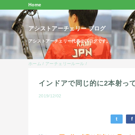
Home
アシストアーチェリー ブログ
アシストアーチェリー代表のブログです。
ホーム
/
アーチェリールール
/
インドアで同じ的に2本射っ
2019/12/02
t
f