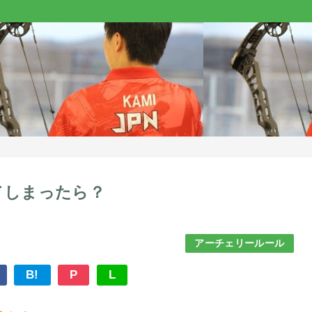
てしまったら？
アーチェリールール
B!
P
L