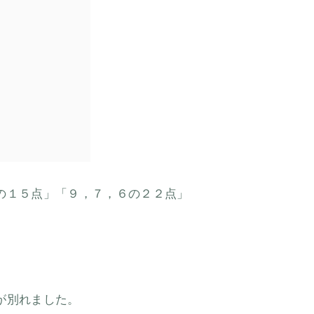
の１５点」「９，７，６の２２点」
が別れました。