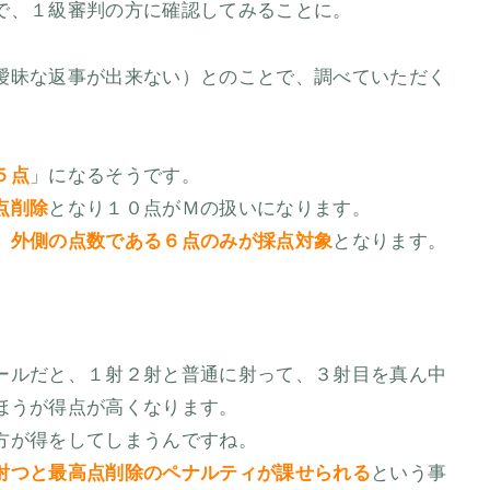
で、１級審判の方に確認してみることに。
曖昧な返事が出来ない）とのことで、調べていただく
５点
」になるそうです。
点削除
となり１０点がＭの扱いになります。
、外側の点数である６点のみが採点対象
となります。
ールだと、１射２射と普通に射って、３射目を真ん中
ほうが得点が高くなります。
方が得をしてしまうんですね。
射つと最高点削除のペナルティが課せられる
という事