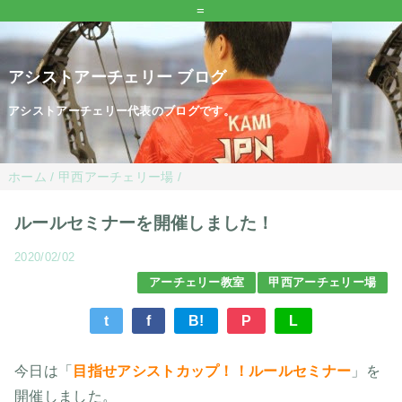
=
アシストアーチェリー ブログ
アシストアーチェリー代表のブログです。
ホーム
/
甲西アーチェリー場
/
ルールセミナーを開催しました！
2020/02/02
アーチェリー教室
甲西アーチェリー場
t
f
B!
P
L
今日は「
目指せアシストカップ！！ルールセミナー
」を
開催しました。