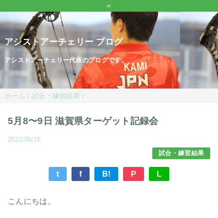
=
アシストアーチェリー ブログ
アシストアーチェリー代表のブログです。
ホーム
/
試合・練習結果
/
5月8〜9日 滋賀県ターゲット記録会
2021/05/15
試合・練習結果
t
f
B!
P
L
こんにちは。