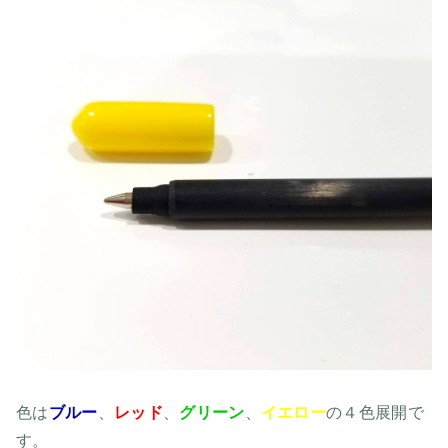
色は
ブルー
、
レッド
、
グリーン
、
イエロー
の４色展開で
す。