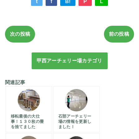
t
f
B!
P
L
次の投稿
前の投稿
甲西アーチェリー場カテゴリ
関連記事
移転最後の大仕
石部アーチェリー
事！１３０枚の畳
場の情報を更新し
を捨てました
ました！