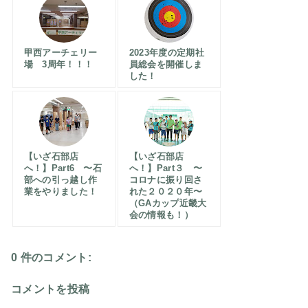
甲西アーチェリー
2023年度の定期社
場 3周年！！！
員総会を開催しま
した！
【いざ石部店
【いざ石部店
へ！】Part6 〜石
へ！】Part３ 〜
部への引っ越し作
コロナに振り回さ
業をやりました！
れた２０２０年〜
（GAカップ近畿大
会の情報も！）
0 件のコメント:
コメントを投稿