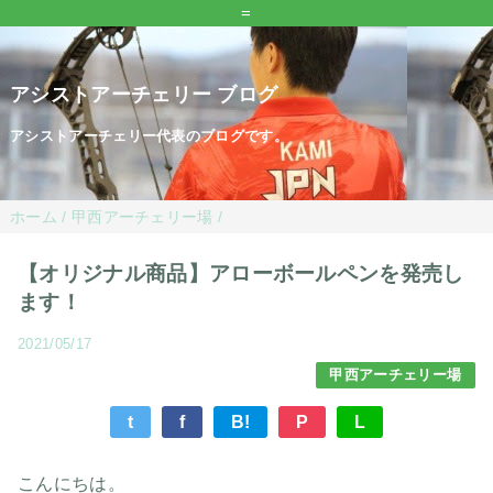
=
アシストアーチェリー ブログ
アシストアーチェリー代表のブログです。
ホーム
/
甲西アーチェリー場
/
【オリジナル商品】アローボールペンを発売し
ます！
2021/05/17
甲西アーチェリー場
t
f
B!
P
L
こんにちは。