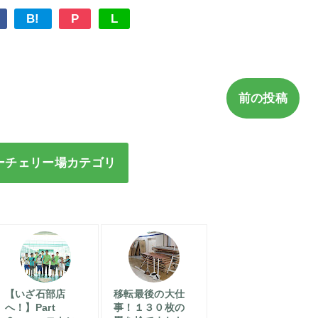
B!
P
L
前の投稿
ーチェリー場カテゴリ
【いざ石部店
移転最後の大仕
へ！】Part
事！１３０枚の