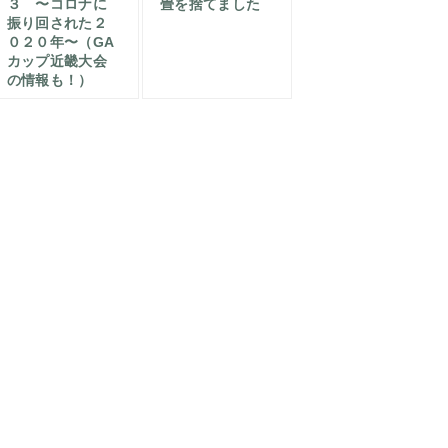
３ 〜コロナに
畳を捨てました
振り回された２
０２０年〜（GA
カップ近畿大会
の情報も！）