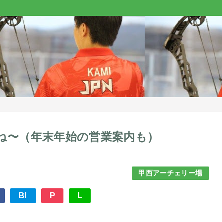
ね〜（年末年始の営業案内も）
甲西アーチェリー場
B!
P
L