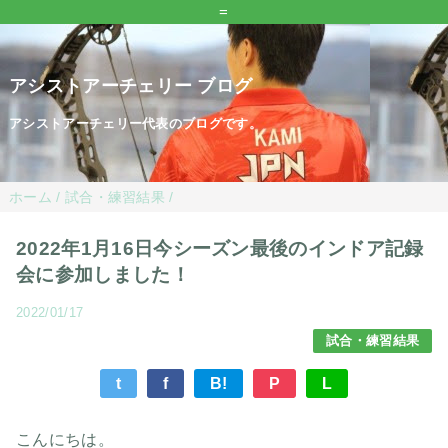
=
アシストアーチェリー ブログ
アシストアーチェリー代表のブログです。
ホーム
/
試合・練習結果
/
2022年1月16日今シーズン最後のインドア記録
会に参加しました！
2022/01/17
試合・練習結果
t
f
B!
P
L
こんにちは。