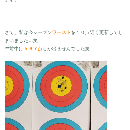
さて、私は今シーズン
ワースト
を１０点近く更新してし
まいました…笑
午前中は
５６７点
しか出ませんでした笑