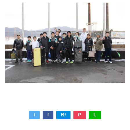
t
f
B!
P
L