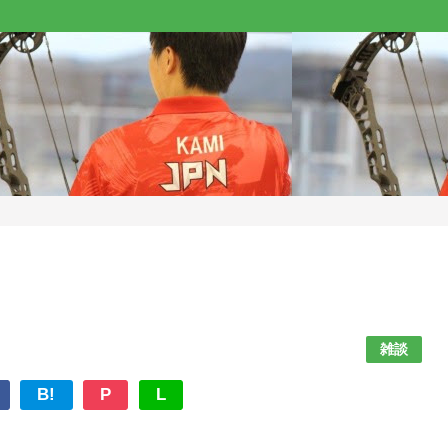
雑談
B!
P
L