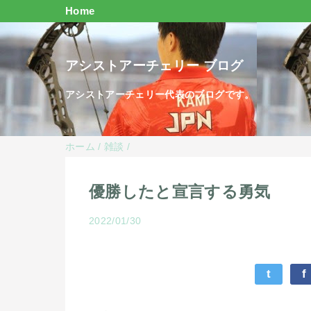
Home
アシストアーチェリー ブログ
アシストアーチェリー代表のブログです。
ホーム
/
雑談
/
優勝したと宣言する勇気
2022/01/30
t
f