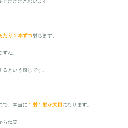
ルドだけだと思います。
あたり１本ずつ
射ちます。
ですね。
するという感じです。
ので、本当に
１射１射が大切
になります。
からね笑