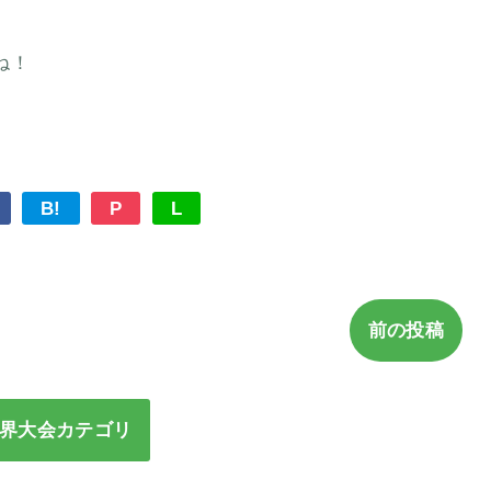
ね！
B!
P
L
前の投稿
界大会カテゴリ