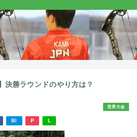
t２】決勝ラウンドのやり方は？
世界大会
B!
P
L