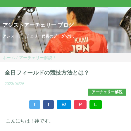
=
アシストアーチェリー ブログ
アシストアーチェリー代表のブログです。
ホーム
/
アーチェリー解説
/
全日フィールドの競技方法とは？
2023/04/26
アーチェリー解説
t
f
B!
P
L
こんにちは！神です。