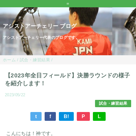
=
アシストアーチェリー ブログ
アシストアーチェリー代表のブログです。
ホーム
/
試合・練習結果
/
【2023年全日フィールド】決勝ラウンドの様子
を紹介します！
2023/05/22
試合・練習結果
t
f
B!
P
L
こんにちは！神です。