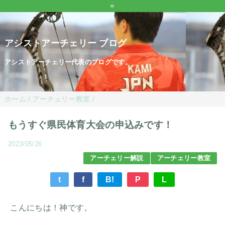
=
アシストアーチェリー ブログ
アシストアーチェリー代表のブログです。
ホーム
/
アーチェリー教室
/
もうすぐ県民体育大会の申込みです！
2023/05/26
アーチェリー解説
アーチェリー教室
t
f
B!
P
L
こんにちは！神です。