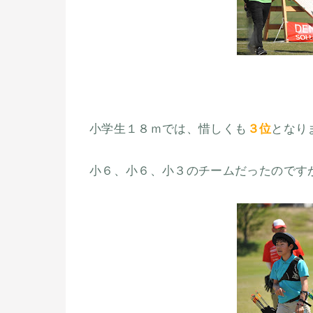
小学生１８ｍでは、惜しくも
３位
となり
小６、小６、小３のチームだったのです