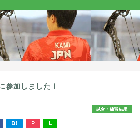
に参加しました！
試合・練習結果
B!
P
L