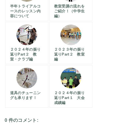
半年トライアルコ
教室受講の流れを
ースのレッスン内
ご紹介！（中学生
容について
編）
２０２４年の振り
２０２３年の振り
返りPart２ 教
返りPart２ 教室
室・クラブ編
編
道具のチューニン
２０２４年の振り
グも承ります！
返りPart１ 大会
成績編
0 件のコメント: