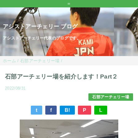
=
アシストアーチェリー ブログ
アシストアーチェリー代表のブログです。
ホーム
/
石部アーチェリー場
/
石部アーチェリー場を紹介します！Part２
2022/08/31
石部アーチェリー場
t
f
B!
P
L